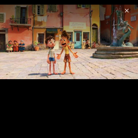
Menu
Disney Soundtracks
Home
News
Musik
Videos
Fotos
LUCA - Szenenbilder & Pressefotos