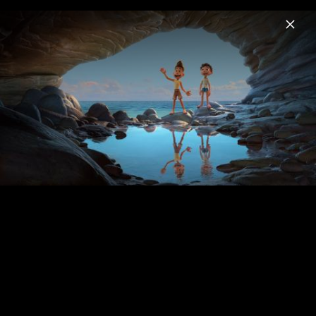
Menu
Disney Soundtracks
Home
News
Musik
Videos
Fotos
LUCA - Szenenbilder & Pressefotos