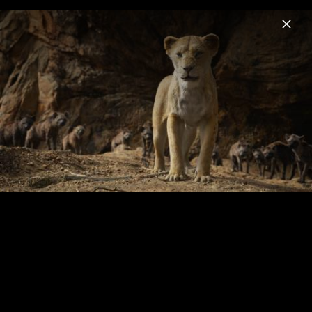
Menu
Disney Soundtracks
Home
News
Musik
Videos
Fotos
LUCA - Szenenbilder & Pressefotos