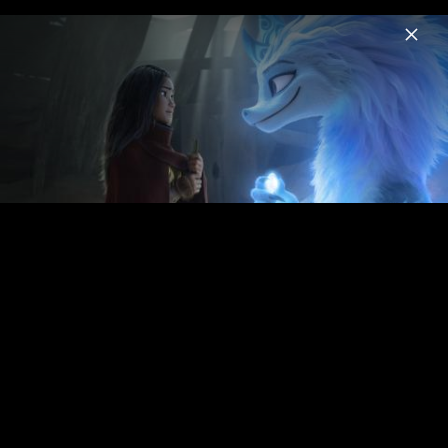
Menu
Disney Soundtracks
Home
News
Musik
Videos
Fotos
LUCA - Szenenbilder & Pressefotos