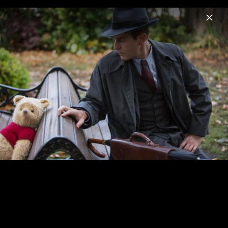
Menu
Disney Soundtracks
Home
News
Musik
Videos
Fotos
LUCA - Szenenbilder & Pressefotos