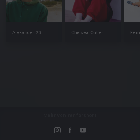
Alexander 23
Chelsea Cutler
Rem
Mehr von renforshort