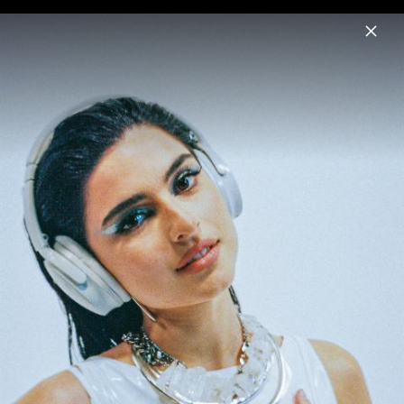
Menu
renforshort
Home
News
Musik
Fotos
Biografie
Pressebilder 2022