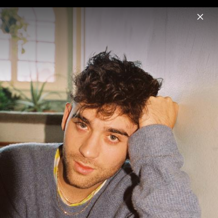
Menu
Alexander 23
Home
News
Musik
Videos
Fotos
Biografie
Pressebilder 2022