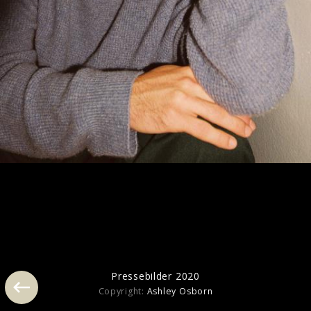
Pressebilder 2020
Pressebilder 2020
Copyright:
Ashley Osborn
Ähnliche Künstler wie Alexander 23